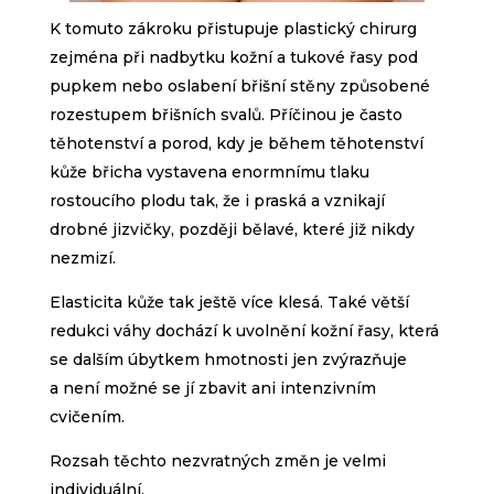
K tomuto zákroku přistupuje plastický chirurg
zejména při nadbytku kožní a tukové řasy pod
pupkem nebo oslabení břišní stěny způsobené
rozestupem břišních svalů. Příčinou je často
těhotenství a porod, kdy je během těhotenství
kůže břicha vystavena enormnímu tlaku
rostoucího plodu tak, že i praská a vznikají
drobné jizvičky, později bělavé, které již nikdy
nezmizí.
Elasticita kůže tak ještě více klesá. Také větší
redukci váhy dochází k uvolnění kožní řasy, která
se dalším úbytkem hmotnosti jen zvýrazňuje
a není možné se jí zbavit ani intenzivním
cvičením.
Rozsah těchto nezvratných změn je velmi
individuální.