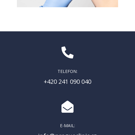

TELEFON:
+420 241 090 040

E-MAIL: