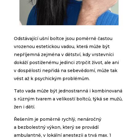
Odstávající ušní boltce jsou poměrně častou
vrozenou estetickou vadou, která může být
nepříjemná zejména v dětství, kdy vrstevníci
dokáží postiženému jedinci ztrpčit život, ale ani
v dospělosti nepřidá na sebevědomí, může tak
vést až k psychickým problémům.
Tato vada může být jednostranná i kombinovaná
s různým tvarem a velikostí boltců, týká se mužů,
žen i dětí.
Řešením je poměrně rychlý, nenáročný
a bezbolestný výkon, který se provádí
ambulantně, v lokální anestezii a trvá max. 1