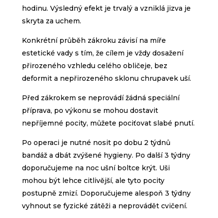
hodinu. Výsledný efekt je trvalý a vzniklá jizva je
skryta za uchem.
Konkrétní průběh zákroku závisí na míře
estetické vady s tím, že cílem je vždy dosažení
přirozeného vzhledu celého obličeje, bez
deformit a nepřirozeného sklonu chrupavek uší.
Před zákrokem se neprovádí žádná speciální
příprava, po výkonu se mohou dostavit
nepříjemné pocity, můžete pociťovat slabé pnutí.
Po operaci je nutné nosit po dobu 2 týdnů
bandáž a dbát zvýšené hygieny. Po další 3 týdny
doporučujeme na noc ušní boltce krýt. Uši
mohou být lehce citlivější, ale tyto pocity
postupně zmizí. Doporučujeme alespoň 3 týdny
vyhnout se fyzické zátěži a neprovádět cvičení.